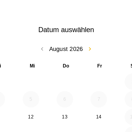
Datum auswählen
keyboard_arrow_left
keyboard_arrow_right
August 2026
Zurück Juli 202
Weiter
i
Mi
Do
Fr
5
6
7
12
13
14