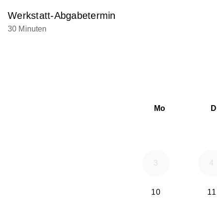
Werkstatt-Abgabetermin
30 Minuten
Mo
D
3
4
10
11